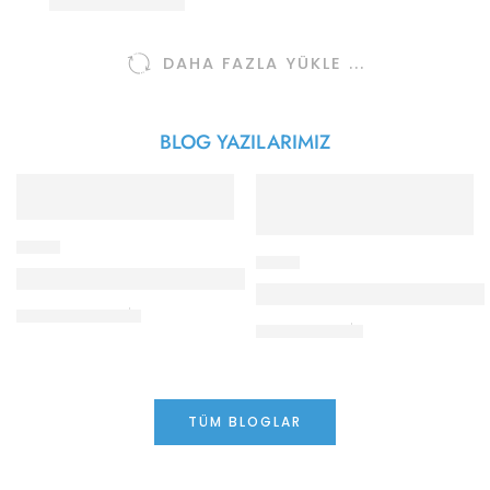
285,00
₺
380,00
₺
DAHA FAZLA YÜKLE ...
BLOG YAZILARIMIZ
BLOG
BLOG
Meraklı Tilki Kitaplığı, 2026 Kadıköy Belediy
Sima Özkan, GAZETE SA
08 Haziran
27 Ocak
TÜM BLOGLAR