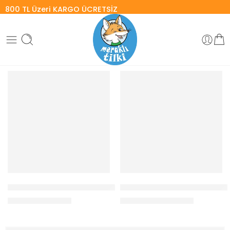
800 TL Üzeri
KARGO ÜCRETSİZ
RAHAT OKUNAN KITAPLAR
-30%
-25%
Gillian Cross 2’li– Hikâye Kitapları / 8 yaş+
Çevre Bilinci Seti – 4 Adet 
547,50
₺
1.064,00
₺
730,00
₺
1.520,00
₺