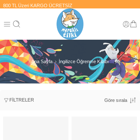
800 TL Üzeri
KARGO ÜCRETSİZ
Ana Sayfa
İngilizce Öğrenme Kitabı
FILTRELER
Göre sırala