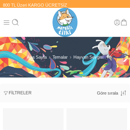
800 TL Üzeri
KARGO ÜCRETSİZ
Ana Sayfa
Temalar
Hayvan Sevgisi
FILTRELER
Göre sırala
-25%