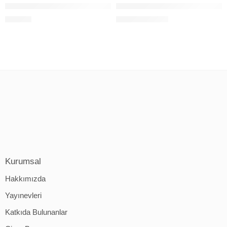
Dev Şalgam Resimli Öykü Kitabı
Finn ile Bahçedeki Dostları Resim
200,00
₺
315,00
₺
420,00
₺
Kurumsal
Hakkımızda
Yayınevleri
Katkıda Bulunanlar