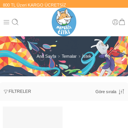
800 TL Üzeri
KARGO ÜCRETSİZ
Ana Sayfa
Temalar
İstek
FILTRELER
Göre sırala