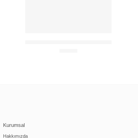
15 Soru Serisi 4 – Bugün Şimdiden Dün Müdür?
385,00
₺
Kurumsal
Hakkımızda