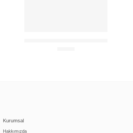
Türkiye’yi Gezen Mavi Balonlu Öyküler
300,00
₺
Kurumsal
Hakkımızda